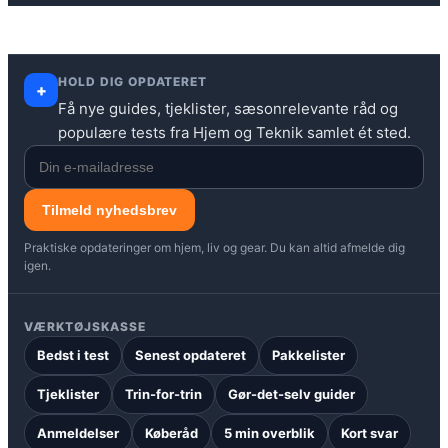
HOLD DIG OPDATERET
+
Få nye guides, tjeklister, sæsonrelevante råd og
populære tests fra Hjem og Teknik samlet ét sted.
Tilmeld nyhedsbrev
Praktiske opdateringer om hjem, liv og gear. Du kan altid afmelde dig
igen.
VÆRKTØJSKASSE
Bedst i test
Senest opdateret
Pakkelister
Tjeklister
Trin-for-trin
Gør-det-selv guider
Anmeldelser
Køberåd
5 min overblik
Kort svar