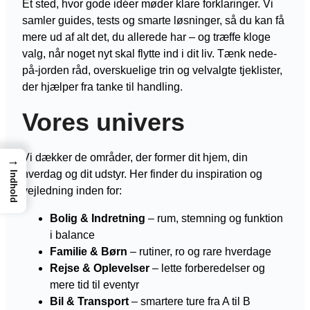
Et sted, hvor gode idéer møder klare forklaringer. Vi
samler guides, tests og smarte løsninger, så du kan få
mere ud af alt det, du allerede har – og træffe kloge
valg, når noget nyt skal flytte ind i dit liv. Tænk nede-
på-jorden råd, overskuelige trin og velvalgte tjeklister,
der hjælper fra tanke til handling.
Vores univers
Vi dækker de områder, der former dit hjem, din
→
hverdag og dit udstyr. Her finder du inspiration og
Indhold
vejledning inden for:
Bolig & Indretning
– rum, stemning og funktion
i balance
Familie & Børn
– rutiner, ro og rare hverdage
Rejse & Oplevelser
– lette forberedelser og
mere tid til eventyr
Bil & Transport
– smartere ture fra A til B