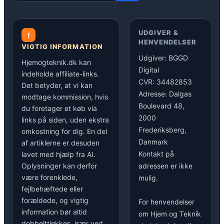
UDGIVER &
!
HENVENDELSER
VIGTIG INFORMATION
Udgiver: BGGD
Hjemogteknik.dk kan
Digital
indeholde affiliate-links.
CVR: 34482853
Det betyder, at vi kan
Adresse: Dalgas
modtage kommission, hvis
Boulevard 48,
du foretager et køb via
2000
links på siden, uden ekstra
Frederiksberg,
omkostning for dig. En del
Danmark
af artiklerne er desuden
Kontakt på
lavet med hjælp fra AI.
Oplysninger kan derfor
adressen er ikke
være forenklede,
mulig.
fejlbehæftede eller
forældede, og vigtig
For henvendelser
information bør altid
om Hjem og Teknik
dobbelttjekkes, især ved