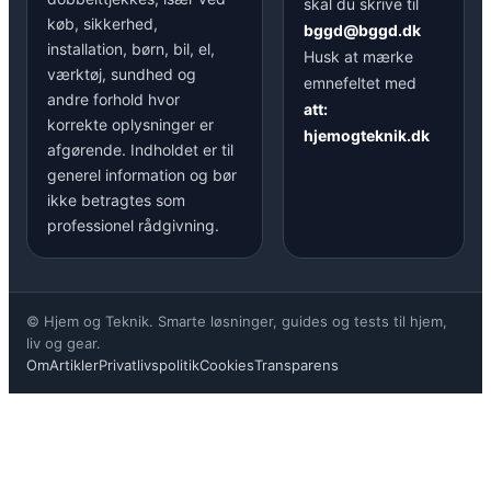
skal du skrive til
køb, sikkerhed,
bggd@bggd.dk
installation, børn, bil, el,
Husk at mærke
værktøj, sundhed og
emnefeltet med
andre forhold hvor
att:
korrekte oplysninger er
hjemogteknik.dk
afgørende. Indholdet er til
generel information og bør
ikke betragtes som
professionel rådgivning.
© Hjem og Teknik. Smarte løsninger, guides og tests til hjem,
liv og gear.
Om
Artikler
Privatlivspolitik
Cookies
Transparens