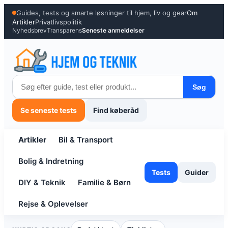
Spring
Guides, tests og smarte løsninger til hjem, liv og gear
Om
til
Artikler
Privatlivspolitik
Nyhedsbrev
Transparens
Seneste anmeldelser
indhold
Søg
Se seneste tests
Find køberåd
Artikler
Bil & Transport
Bolig & Indretning
Tests
Guider
DIY & Teknik
Familie & Børn
Rejse & Oplevelser