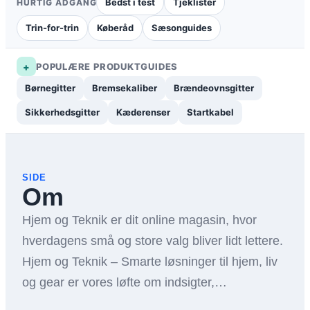
Bedst i test
Tjeklister
HURTIG ADGANG
Trin-for-trin
Køberåd
Sæsonguides
+
POPULÆRE PRODUKTGUIDES
Børnegitter
Bremsekaliber
Brændeovnsgitter
Sikkerhedsgitter
Kæderenser
Startkabel
SIDE
Om
Hjem og Teknik er dit online magasin, hvor
hverdagens små og store valg bliver lidt lettere.
Hjem og Teknik – Smarte løsninger til hjem, liv
og gear er vores løfte om indsigter,…