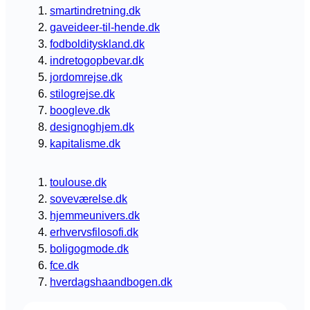
smartindretning.dk
gaveideer-til-hende.dk
fodboldityskland.dk
indretogopbevar.dk
jordomrejse.dk
stilogrejse.dk
boogleve.dk
designoghjem.dk
kapitalisme.dk
toulouse.dk
soveværelse.dk
hjemmeunivers.dk
erhvervsfilosofi.dk
boligogmode.dk
fce.dk
hverdagshaandbogen.dk