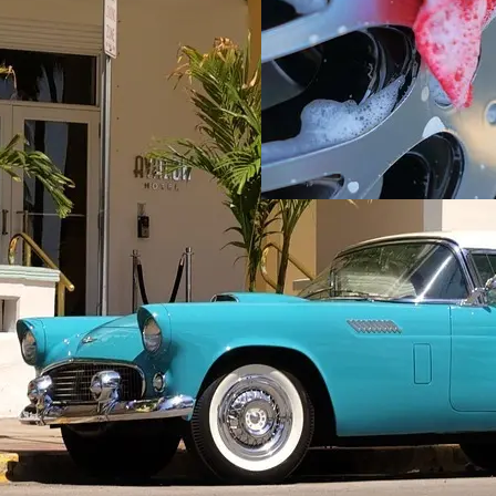
febru
BIL & TRANSPORT
Effektiv bilre
At holde bilens interiør r
kan det gøres både hurtigt
have det…
Læs mere