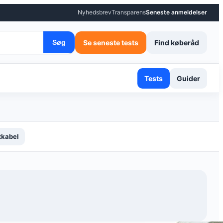
Nyhedsbrev
Transparens
Seneste anmeldelser
Se seneste tests
Find køberåd
Søg
Tests
Guider
tkabel