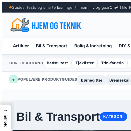
Spring
Guides, tests og smarte løsninger til hjem, liv og gear
Om
Artikler
P
til
indhold
Artikler
Bil & Transport
Bolig & Indretning
DIY &
Bedst i test
Tjeklister
Trin-for-trin
HURTIG ADGANG
+
POPULÆRE PRODUKTGUIDES
Børnegitter
Bremsekali
→
Bil & Transport
Indhold
KATEGORI