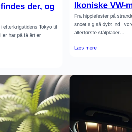
Ikoniske VW-m
findes der, og
Fra hippiefester på strand
snoet sig så dybt ind i 
 efterkrigstidens Tokyo til
allerførste stålplader…
er har på få årtier
Læs mere