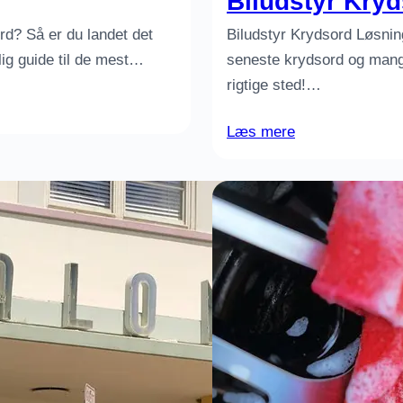
Biludstyr Kry
ord? Så er du landet det
Biludstyr Krydsord Løsning
elig guide til de mest…
seneste krydsord og mangle
rigtige sted!…
Læs mere