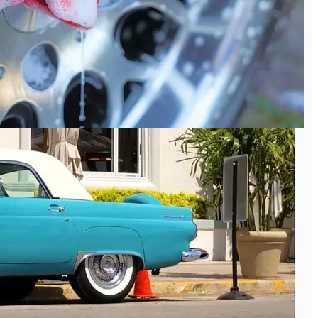
ar 20, 2025
ngøring og støvsugning
ent kan virke udfordrende, men med den rette tilgang
 og effektivt. Korrekt støvsugning af bil handler om at