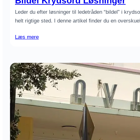
Bildel Krydsord Løsninger
Leder du efter løsninger til ledetråden “bildel” i kryds
helt rigtige sted. I denne artikel finder du en oversku
Læs mere